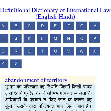
Definitional Dictionary of International Law
(English-Hindi)
A
B
C
D
E
F
G
H
I
J
K
L
M
N
O
P
Q
R
S
T
U
V
W
X
Y
Z
abandonment of territory
भूभाग का परित्याग वह स्थिति जिसमें किसी राज्य
द्वारा अपने प्रदेश के किसी भूभाग पर राज्यसत्ता के
अधिकारों के प्रयोग न किए जाने के कारण वह
भूभाग उसके द्वारा परित्यक्त मान लिया जात है।