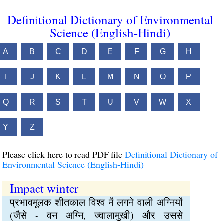
Definitional Dictionary of Environmental
Science (English-Hindi)
A
B
C
D
E
F
G
H
I
J
K
L
M
N
O
P
Q
R
S
T
U
V
W
X
Y
Z
Please click here to read PDF file
Definitional Dictionary of
Environmental Science (English-Hindi)
Impact winter
प्रभावमूलक शीतकाल विश्‍व में लगने वाली अग्‍नियों
(जैसे - वन अग्‍नि, ज्वालामुखी) और उससे