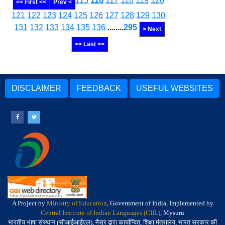
115
116
117
118
119
120
<< First <<
Prev <
121
122
123
124
125
126
127
128
129
130
131
132
133
134
135
136
........
295
> Next
>> Last >>
DISCLAIMER
FEEDBACK
USEFUL WEBSITES
A Project by
Ministry of Education
, Government of India, Implemented by
Central Institute of Indian Languages (CIIL)
, Mysuru
भारतीय भाषा संस्थान (सीआईआईएल), मैसूर द्वारा कार्यान्वित, शिक्षा मंत्रालय, भारत सरकार की