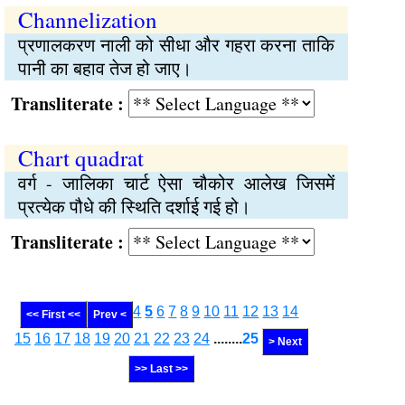
Channelization
प्रणालकरण नाली को सीधा और गहरा करना ताकि
पानी का बहाव तेज हो जाए।
Transliterate :
Chart quadrat
वर्ग - जालिका चार्ट ऐसा चौकोर आलेख जिसमें
प्रत्येक पौधे की स्थिति दर्शाई गई हो।
Transliterate :
4
5
6
7
8
9
10
11
12
13
14
<< First <<
Prev <
15
16
17
18
19
20
21
22
23
24
........
25
> Next
>> Last >>