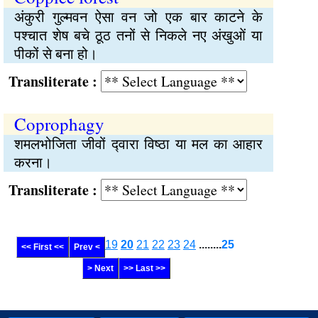
अंकुरी गुल्मवन ऐसा वन जो एक बार काटने के
पश्‍चात शेष बचे ठूठ तनों से निकले नए अंखुओं या
पीकों से बना हो।
Transliterate :
Coprophagy
शमलभोजिता जीवों द्‍वारा विष्‍ठा या मल का आहार
करना।
Transliterate :
19
20
21
22
23
24
........
25
<< First <<
Prev <
> Next
>> Last >>