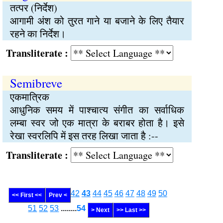
तत्पर (निर्देश)
आगामी अंश को तुरत गाने या बजाने के लिए तैयार
रहने का निर्देश।
Transliterate :
Semibreve
एकमात्रिक
आधुनिक समय में पाश्चात्य संगीत का सर्वाधिक
लम्बा स्वर जो एक मात्रा के बराबर होता है। इसे
रेखा स्वरलिपि में इस तरह लिखा जाता है :--
Transliterate :
42
43
44
45
46
47
48
49
50
<< First <<
Prev <
51
52
53
........
54
> Next
>> Last >>