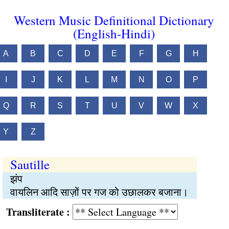
Western Music Definitional Dictionary
(English-Hindi)
A
B
C
D
E
F
G
H
I
J
K
L
M
N
O
P
Q
R
S
T
U
V
W
X
Y
Z
Sautille
झंप
वायलिन आदि साज़ों पर गज को उछालकर बजाना।
Transliterate :