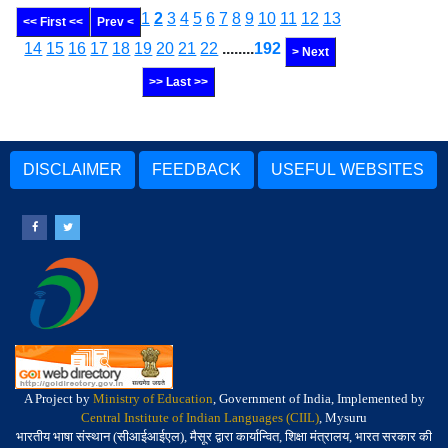
1
2
3
4
5
6
7
8
9
10
11
12
13
<< First <<
Prev <
14
15
16
17
18
19
20
21
22
........
192
> Next
>> Last >>
DISCLAIMER
FEEDBACK
USEFUL WEBSITES
A Project by
Ministry of Education
, Government of India, Implemented by
Central Institute of Indian Languages (CIIL)
, Mysuru
भारतीय भाषा संस्थान (सीआईआईएल), मैसूर द्वारा कार्यान्वित, शिक्षा मंत्रालय, भारत सरकार की