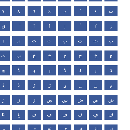
٧
٨
٩
٪
٫
٬
٭
ٮ
ٶ
ٵ
ٴ
ٳ
ٲ
ٱ
ٯ
پ
ٽ
ټ
ٻ
ٺ
ٹ
ٸ
ٷ
چ
څ
ڄ
ڃ
ڂ
ځ
ڀ
ٿ
ڎ
ڍ
ڌ
ڋ
ڊ
ډ
ڈ
ڇ
ږ
ڕ
ڔ
ړ
ڒ
ڑ
ڐ
ڏ
ڞ
ڝ
ڜ
ڛ
ښ
ڙ
ژ
ڗ
ڦ
ڥ
ڤ
ڣ
ڢ
ڡ
ڠ
ڟ
ڮ
ڭ
ڬ
ګ
ڪ
ک
ڨ
ڧ