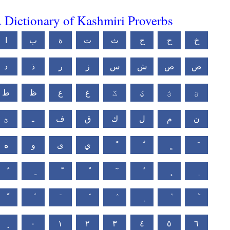
 Dictionary of Kashmiri Proverbs
خ
ح
ج
ث
ت
ة
ب
ا
ض
ص
ش
س
ز
ر
ذ
د
ؾ
ؽ
ؼ
ػ
غ
ع
ظ
ط
ن
م
ل
ك
ق
ف
ـ
ؿ
ي
ى
و
ه
٠
١
٢
٣
٤
٥
٦