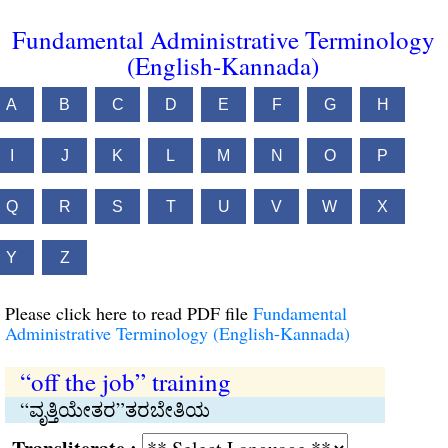
Fundamental Administrative Terminology
(English-Kannada)
A
B
C
D
E
F
G
H
I
J
K
L
M
N
O
P
Q
R
S
T
U
V
W
X
Y
Z
Please click here to read PDF file
Fundamental
Administrative Terminology (English-Kannada)
“off the job” training
“ವೃತ್ತಿಯೇತರ”ತರಬೇತಿಯ