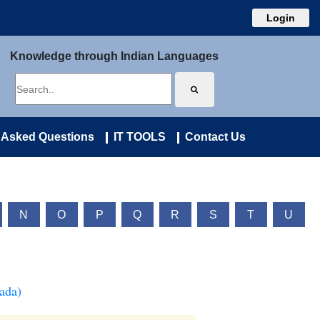
Login
Knowledge through Indian Languages
 Asked Questions
IT TOOLS
Contact Us
N
O
P
Q
R
S
T
U
ada)