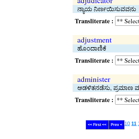
adjudicator
ನ್ಯಾಯ ನಿರ್ಣಯಿಸುವವನು
Transliterate :
adjustment
ಹೊಂದಾಣಿಕೆ
Transliterate :
administer
ಆಡಳಿತನಡೆಸು, ಪ್ರಮಾಣ ಮ
Transliterate :
10
11
<< First <<
Prev <