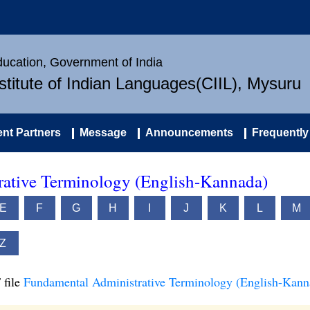
Education, Government of India
nstitute of Indian Languages(CIIL), Mysuru
nt Partners
Message
Announcements
Frequently
ative Terminology (English-Kannada)
E
F
G
H
I
J
K
L
M
Z
 file
Fundamental Administrative Terminology (English-Kann