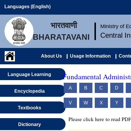
Languages (English)
भारतवाणी
Ministry of 
Central I
BHARATAVANI
About Us
Usage Information
Conte
Fundamental Administr
Language Learning
A
B
C
D
Encyclopedia
V
W
X
Y
Textbooks
Please click here to read PDF
Dictionary