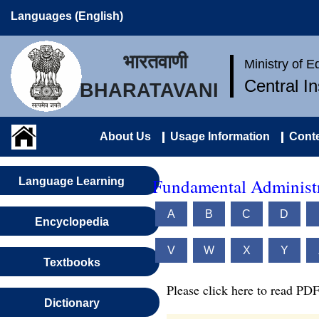
Languages (English)
भारतवाणी
Ministry of 
Central I
BHARATAVANI
About Us
Usage Information
Conte
Fundamental Administr
Language Learning
A
B
C
D
Encyclopedia
V
W
X
Y
Textbooks
Please click here to read PDF
Dictionary