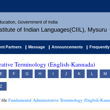
Education, Government of India
nstitute of Indian Languages(CIIL), Mysuru
nt Partners
Message
Announcements
Frequently
ative Terminology (English-Kannada)
E
F
G
H
I
J
K
L
M
Z
 file
Fundamental Administrative Terminology (English-Kann