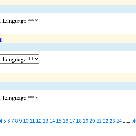
r
4
5
6
7
8
9
10
11
12
13
14
15
16
17
18
19
20
21
22
23
24
........
4