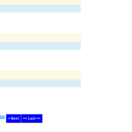
68
> Next
>> Last >>