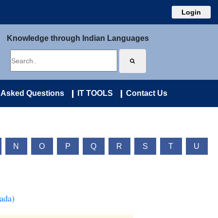
Login
Knowledge through Indian Languages
 Asked Questions
IT TOOLS
Contact Us
N
O
P
Q
R
S
T
U
ada)