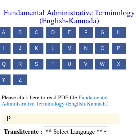
Fundamental Administrative Terminology
(English-Kannada)
A
B
C
D
E
F
G
H
I
J
K
L
M
N
O
P
Q
R
S
T
U
V
W
X
Y
Z
Please click here to read PDF file
Fundamental
Administrative Terminology (English-Kannada)
P
Transliterate :