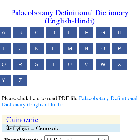
Palaeobotany Definitional Dictionary
(English-Hindi)
A
B
C
D
E
F
G
H
I
J
K
L
M
N
O
P
Q
R
S
T
U
V
W
X
Y
Z
Please click here to read PDF file
Palaeobotany Definitional
Dictionary (English-Hindi)
Cainozoic
केनोज़ोइक = Cenozoic