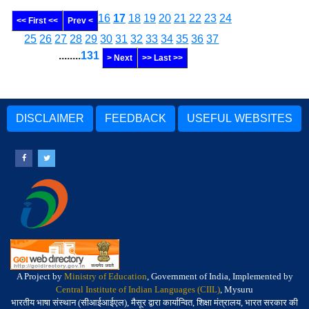
16
17
18
19
20
21
22
23
24
<< First <<
Prev <
25
26
27
28
29
30
31
32
33
34
35
36
37
........
131
> Next
>> Last >>
DISCLAIMER
FEEDBACK
USEFUL WEBSITES
A Project by
Ministry of Education
, Government of India, Implemented by
Central Institute of Indian Languages (CIIL)
, Mysuru
भारतीय भाषा संस्थान (सीआईआईएल), मैसूर द्वारा कार्यान्वित, शिक्षा मंत्रालय, भारत सरकार की