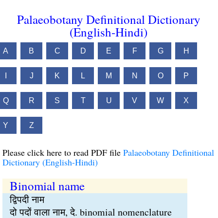
Palaeobotany Definitional Dictionary
(English-Hindi)
A
B
C
D
E
F
G
H
I
J
K
L
M
N
O
P
Q
R
S
T
U
V
W
X
Y
Z
Please click here to read PDF file
Palaeobotany Definitional
Dictionary (English-Hindi)
Binomial name
द्विपदी नाम
दो पदों वाला नाम, दे. binomial nomenclature