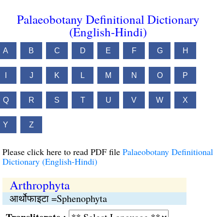
Palaeobotany Definitional Dictionary
(English-Hindi)
A
B
C
D
E
F
G
H
I
J
K
L
M
N
O
P
Q
R
S
T
U
V
W
X
Y
Z
Please click here to read PDF file
Palaeobotany Definitional
Dictionary (English-Hindi)
Arthrophyta
आर्थोफाइटा =Sphenophyta