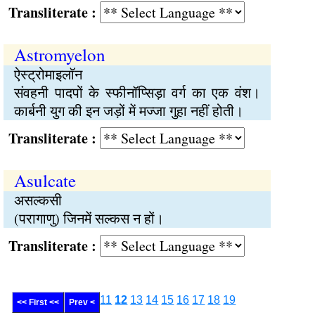
Transliterate :
Astromyelon
ऐस्ट्रोमाइलॉन
संवहनी पादपों के स्फीनॉप्सिड़ा वर्ग का एक वंश।
कार्बनी युग की इन जड़ों में मज्जा गुहा नहीं होती।
Transliterate :
Asulcate
असल्कसी
(परागाणु) जिनमें सल्कस न हों।
Transliterate :
11
12
13
14
15
16
17
18
19
<< First <<
Prev <