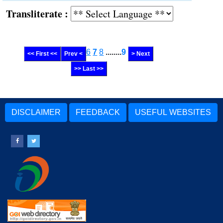
Transliterate :
6
7
8
........
9
<< First <<
Prev <
> Next
>> Last >>
DISCLAIMER
FEEDBACK
USEFUL WEBSITES