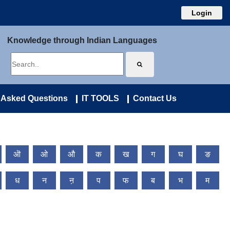
Login
Knowledge through Indian Languages
 Asked Questions
IT TOOLS
Contact Us
ऒ
ओ
औ
क
ख
ग
घ
ङ
ध
न
ऩ
प
फ
ब
भ
म