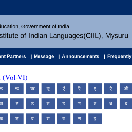
Education, Government of India
nstitute of Indian Languages(CIIL), Mysuru
nt Partners
Message
Announcements
Frequently
 (Vol-VI)
उ
ऊ
ऋ
ऌ
ऍ
ऎ
ए
ऐ
ऑ
ञ
ट
ठ
ड
ढ
ण
त
थ
द
ळ
ऴ
व
श
ष
स
ह