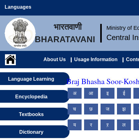
Languages
भारतवाणी
Ministry of 
Central I
BHARATAVANI
About Us
Usage Information
Conte
Braj Bhasha Soor-Kosh
Language Learning
अ
आ
इ
ई
Encyclopedia
च
छ
ज
झ
Textbooks
य
र
ऱ
ल
Dictionary