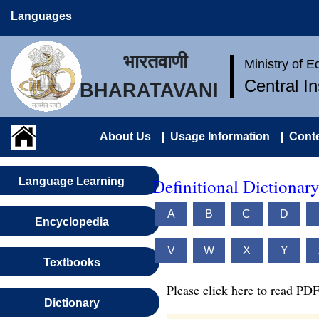
Languages
भारतवाणी
Ministry of 
Central I
BHARATAVANI
About Us
Usage Information
Conte
Definitional Dictionar
Language Learning
A
B
C
D
Encyclopedia
V
W
X
Y
Textbooks
Please click here to read PDF
Dictionary