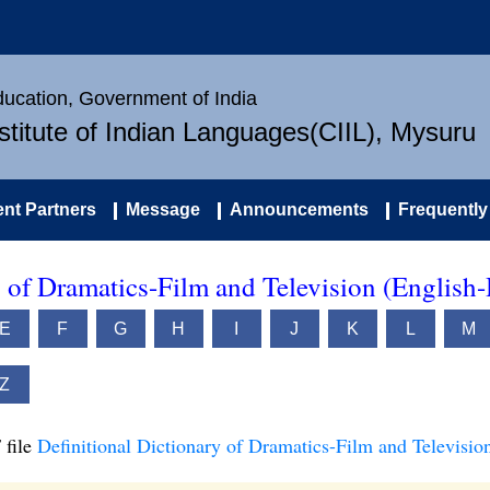
Education, Government of India
nstitute of Indian Languages(CIIL), Mysuru
nt Partners
Message
Announcements
Frequently
y of Dramatics-Film and Television (English-
E
F
G
H
I
J
K
L
M
Z
 file
Definitional Dictionary of Dramatics-Film and Televisio