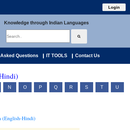
Login
Knowledge through Indian Languages
 Asked Questions
IT TOOLS
Contact Us
Hindi)
N
O
P
Q
R
S
T
U
n (English-Hindi)