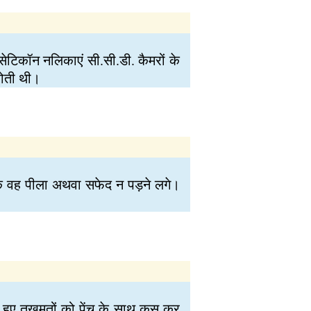
सेटिकॉन नलिकाएं सी.सी.डी. कैमरों के
होती थी।
कि वह पीला अथवा सफेद न पड़ने लगे।
 हुए तखमतों को पेंच के साथ कस कर