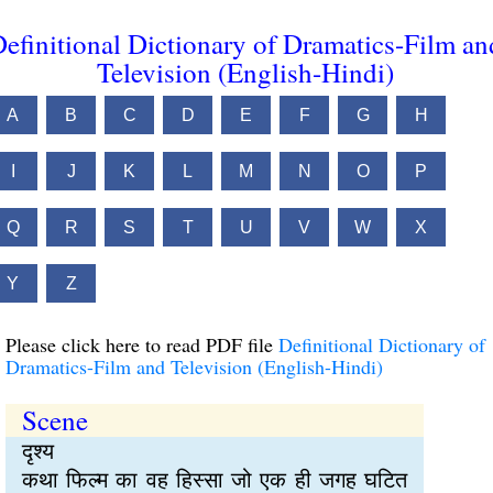
efinitional Dictionary of Dramatics-Film an
Television (English-Hindi)
A
B
C
D
E
F
G
H
I
J
K
L
M
N
O
P
Q
R
S
T
U
V
W
X
Y
Z
Please click here to read PDF file
Definitional Dictionary of
Dramatics-Film and Television (English-Hindi)
Scene
दृश्य
कथा फिल्म का वह हिस्सा जो एक ही जगह घटित