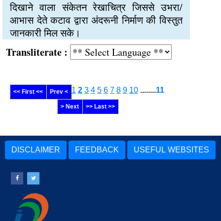
दिखाने वाला संकेतन रेखाचित्र जिससे उभरा/
आभास देते कटाव द्वारा अंदरूनी निर्माण की विस्तुत
जानकारी मिल सके।
Transliterate :
1
2
3
4
5
6
7
8
9
10
........
11
<< First <<
Prev <
> Next
>> Last >>
DISCLAIMER
FEEDBACK
USEFUL WEBSITES