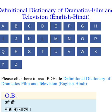
efinitional Dictionary of Dramatics-Film an
Television (English-Hindi)
A
B
C
D
E
F
G
H
I
J
K
L
M
N
O
P
Q
R
S
T
U
V
W
X
Y
Z
Please click here to read PDF file
Definitional Dictionary of
Dramatics-Film and Television (English-Hindi)
O.B.
ओ बी
बाह्य प्रसारण।