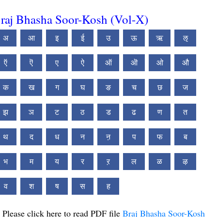
raj Bhasha Soor-Kosh (Vol-X)
अ
आ
इ
ई
उ
ऊ
ऋ
ऌ
ऍ
ऎ
ए
ऐ
ऑ
ऒ
ओ
औ
क
ख
ग
घ
ङ
च
छ
ज
झ
ञ
ट
ठ
ड
ढ
ण
त
थ
द
ध
न
ऩ
प
फ
ब
भ
म
य
र
ऱ
ल
ळ
ऴ
व
श
ष
स
ह
Please click here to read PDF file
Braj Bhasha Soor-Kosh