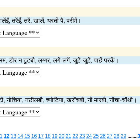
, खालेंइँ, तरेंइँ, तरें, खालें, धरती पै, परीमें।
डोर न टूटबौ, लग्गर, लगें-लगें, जुटें-जुटें, पाछें परकें।
, नोचिया, नछीलबौ, च्योटिया, खरोंचबौ, नों मारबौ, नोंचा-चोंथी।
1
12
13
14
15
16
17
18
19
20
21
22
23
24
25
26
27
28
29
........