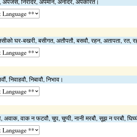
बुराई, अपजस, निरादर, अपमान, अनादर, अपकीरत।
, नसीको घर-बखरी, बसीगत, अतौपतौ, बसवौ, रहन, अतापता, रत, 
भवौं, निवाहवौ, निबावौ, निभाव।
िमवौ, अवाक, वाक न फटवौ, चुप, चुप्पी, नानी मरबौ, सूझ न परबौ, घि