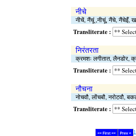
नीचे
नीचें, नैंचूं ,नीचूं, नैंचे, नैंचेइँ
Transliterate :
निरंतरता
क्रमशः लगीतात, लैनडोर, क्रम, 
Transliterate :
नौचना
नोचवौ, लोंचबौ, नरोटवौ, बकटौ
Transliterate :
1
<< First <<
Prev <