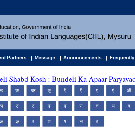
Education, Government of India
nstitute of Indian Languages(CIIL), Mysuru
nt Partners
Message
Announcements
Frequently
li Shabd Kosh : Bundeli Ka Apaar Paryava
उ
ऊ
ऋ
ऌ
ऍ
ऎ
ए
ऐ
ऑ
ञ
ट
ठ
ड
ढ
ण
त
थ
द
ळ
ऴ
व
श
ष
स
ह