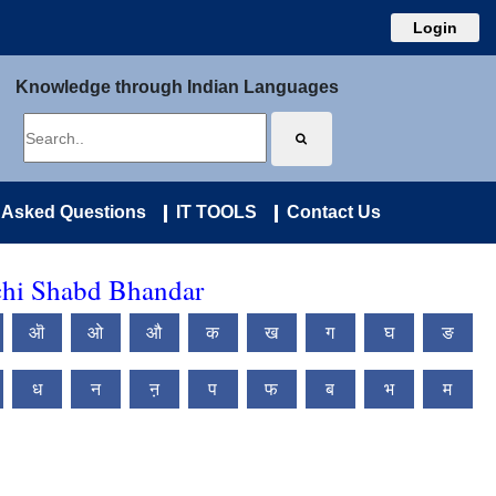
Login
Knowledge through Indian Languages
 Asked Questions
IT TOOLS
Contact Us
chi Shabd Bhandar
ऒ
ओ
औ
क
ख
ग
घ
ङ
ध
न
ऩ
प
फ
ब
भ
म