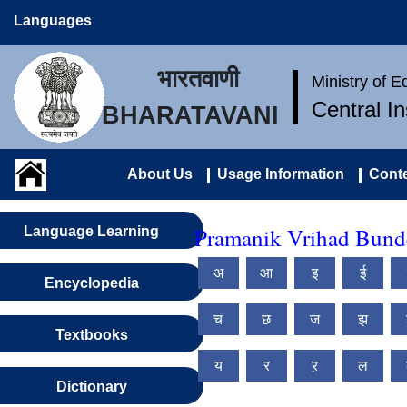
Languages
भारतवाणी
Ministry of 
Central I
BHARATAVANI
About Us
Usage Information
Conte
Pramanik Vrihad Bunde
Language Learning
अ
आ
इ
ई
Encyclopedia
च
छ
ज
झ
Textbooks
य
र
ऱ
ल
Dictionary