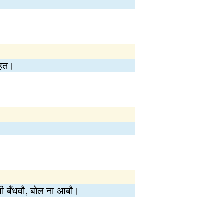
रहत।
घ्घी बँधवौ, बोल ना आबौ।