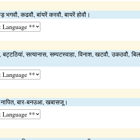
 भगवौ, कढवौ, बांयरें करवौ, बायरें होवौ।
बट्टठियां, सत्यानास, सम्पटस्वाहा, विनाश, खटवौ, उकठवौ, बिल
, नापित, बार-बनउआ, खबासजू।