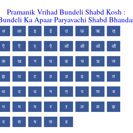
Pramanik Vrihad Bundeli Shabd Kosh :
Bundeli Ka Apaar Paryavachi Shabd Bhanda
अ
आ
इ
ई
उ
ऊ
ऋ
ऌ
ऍ
ऎ
ए
ऐ
ऑ
ऒ
ओ
औ
क
ख
ग
घ
ङ
च
छ
ज
झ
ञ
ट
ठ
ड
ढ
ण
त
थ
द
ध
न
ऩ
प
फ
ब
भ
म
य
र
ऱ
ल
ळ
ऴ
व
श
ष
स
ह