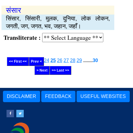
संसार
सिंसार, सिंसारी, मुलक, दुनिया, लोक लोकन,
जगती, जग, जगत, भव, जहान, जहाँ।
Transliterate :
24
25
26
27
28
29
........
30
<< First <<
Prev <
> Next
>> Last >>
DISCLAIMER
FEEDBACK
USEFUL WEBSITES