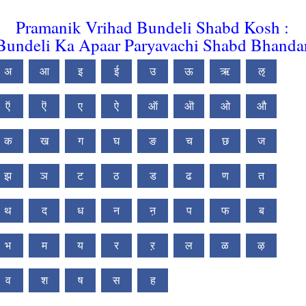
Pramanik Vrihad Bundeli Shabd Kosh :
Bundeli Ka Apaar Paryavachi Shabd Bhanda
अ
आ
इ
ई
उ
ऊ
ऋ
ऌ
ऍ
ऎ
ए
ऐ
ऑ
ऒ
ओ
औ
क
ख
ग
घ
ङ
च
छ
ज
झ
ञ
ट
ठ
ड
ढ
ण
त
थ
द
ध
न
ऩ
प
फ
ब
भ
म
य
र
ऱ
ल
ळ
ऴ
व
श
ष
स
ह