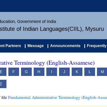
Education, Government of India
nstitute of Indian Languages(CIIL), Mysuru
nt Partners
Message
Announcements
Frequently
ative Terminology (English-Assamese)
E
F
G
H
I
J
K
L
M
Z
 file
Fundamental Administrative Terminology (English-Assa