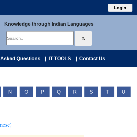
Login
Knowledge through Indian Languages
 Asked Questions
IT TOOLS
Contact Us
N
O
P
Q
R
S
T
U
mese)