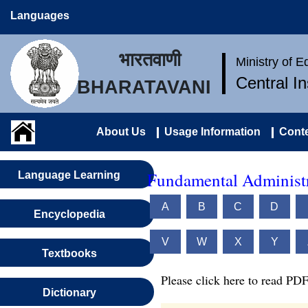
Languages
भारतवाणी
Ministry of 
Central I
BHARATAVANI
About Us
Usage Information
Conte
Fundamental Administr
Language Learning
A
B
C
D
Encyclopedia
V
W
X
Y
Textbooks
Please click here to read PDF
Dictionary