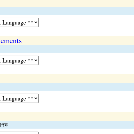
sements
রাপক