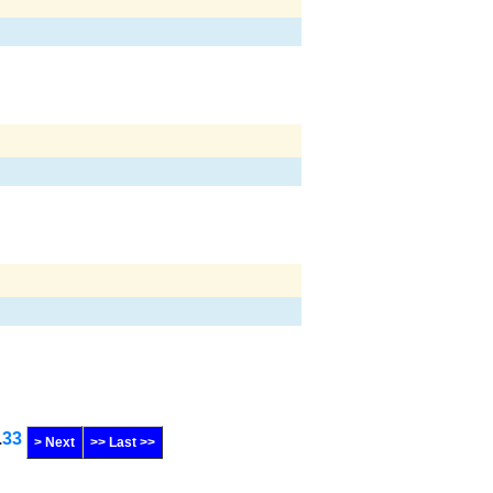
.
33
> Next
>> Last >>