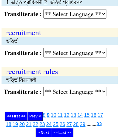
1.ভর্ত্তি প্রাধিকাৰী 2. ভর্ত্তি প্রাধিকৰণ
Transliterate :
recruitment
ভর্ত্তি
Transliterate :
recruitment rules
ভর্ত্তি নিয়মাৱলী
Transliterate :
8
9
10
11
12
13
14
15
16
17
<< First <<
Prev <
18
19
20
21
22
23
24
25
26
27
28
29
........
33
> Next
>> Last >>