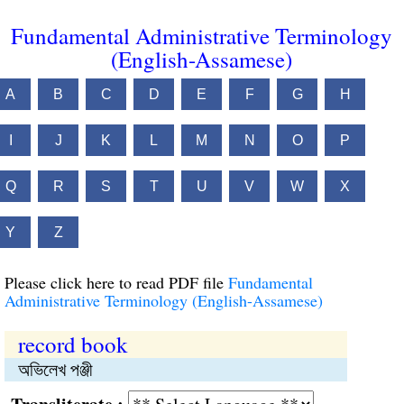
Fundamental Administrative Terminology
(English-Assamese)
A
B
C
D
E
F
G
H
I
J
K
L
M
N
O
P
Q
R
S
T
U
V
W
X
Y
Z
Please click here to read PDF file
Fundamental
Administrative Terminology (English-Assamese)
record book
অভিলেখ পঞ্জী