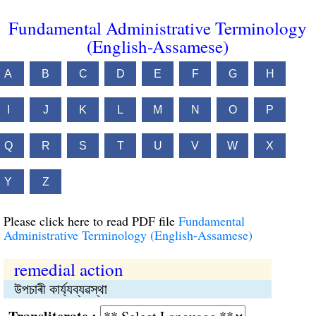
Fundamental Administrative Terminology
(English-Assamese)
A
B
C
D
E
F
G
H
I
J
K
L
M
N
O
P
Q
R
S
T
U
V
W
X
Y
Z
Please click here to read PDF file
Fundamental
Administrative Terminology (English-Assamese)
remedial action
উপচাৰী কার্য্যব্যৱস্থা