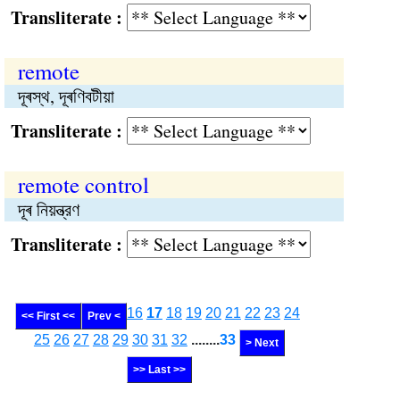
Transliterate :
remote
দূৰস্থ, দূৰণিবটীয়া
Transliterate :
remote control
দূৰ নিয়ন্ত্রণ
Transliterate :
16
17
18
19
20
21
22
23
24
<< First <<
Prev <
25
26
27
28
29
30
31
32
........
33
> Next
>> Last >>