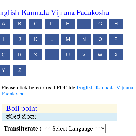
nglish-Kannada Vijnana Padakosha
A
B
C
D
E
F
G
H
I
J
K
L
M
N
O
P
Q
R
S
T
U
V
W
X
Y
Z
Please click here to read PDF file
English-Kannada Vijnana
Padakosha
Boil point
ಶರೀರ ಬಿಂದು
Transliterate :