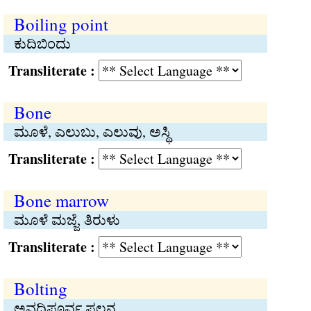
Boiling point
ಕುದಿಬಿಂದು
Transliterate :
Bone
ಮೂಳೆ, ಎಲುಬು, ಎಲುವು, ಅಸ್ಥಿ
Transliterate :
Bone marrow
ಮೂಳೆ ಮಜ್ಜೆ, ತಿರುಳು
Transliterate :
Bolting
ಅವಧಿಪೂರ್ವ ಫಲನ