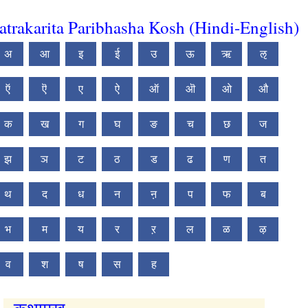
atrakarita Paribhasha Kosh (Hindi-English)
अ
आ
इ
ई
उ
ऊ
ऋ
ऌ
ऍ
ऎ
ए
ऐ
ऑ
ऒ
ओ
औ
क
ख
ग
घ
ङ
च
छ
ज
झ
ञ
ट
ठ
ड
ढ
ण
त
थ
द
ध
न
ऩ
प
फ
ब
भ
म
य
र
ऱ
ल
ळ
ऴ
व
श
ष
स
ह