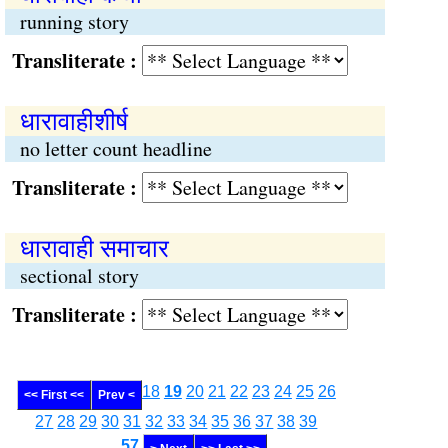
running story
Transliterate :
धारावाहीशीर्ष
no letter count headline
Transliterate :
धारावाही समाचार
sectional story
Transliterate :
18
19
20
21
22
23
24
25
26
<< First <<
Prev <
27
28
29
30
31
32
33
34
35
36
37
38
39
........
57