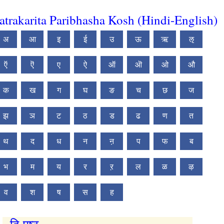
atrakarita Paribhasha Kosh (Hindi-English)
अ
आ
इ
ई
उ
ऊ
ऋ
ऌ
ऍ
ऎ
ए
ऐ
ऑ
ऒ
ओ
औ
क
ख
ग
घ
ङ
च
छ
ज
झ
ञ
ट
ठ
ड
ढ
ण
त
थ
द
ध
न
ऩ
प
फ
ब
भ
म
य
र
ऱ
ल
ळ
ऴ
व
श
ष
स
ह