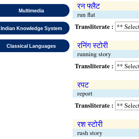
रन फ्लैट
Multimedia
run flat
Transliterate :
Indian Knowledge System
रनिंग स्टोरी
Classical Languages
running story
Transliterate :
रपट
report
Transliterate :
रश स्टोरी
rush story