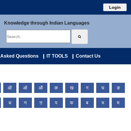
Login
Knowledge through Indian Languages
 Asked Questions
IT TOOLS
Contact Us
ऒ
ओ
औ
क
ख
ग
घ
ङ
ध
न
ऩ
प
फ
ब
भ
म