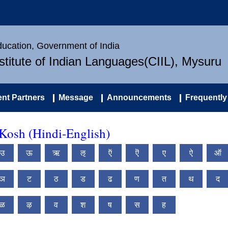
Education, Government of India
nstitute of Indian Languages(CIIL), Mysuru
nt Partners
Message
Announcements
Frequently
 Kosh (Hindi-English)
उ
ऊ
ऋ
ऌ
ऍ
ऎ
ए
ऐ
ऑ
ञ
ट
ठ
ड
ढ
ण
त
थ
द
ळ
ऴ
व
श
ष
स
ह