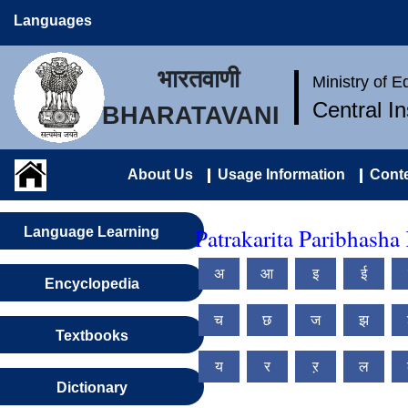
Languages
भारतवाणी
Ministry of 
Central I
BHARATAVANI
About Us
Usage Information
Conte
Patrakarita Paribhasha
Language Learning
अ
आ
इ
ई
Encyclopedia
च
छ
ज
झ
Textbooks
य
र
ऱ
ल
Dictionary