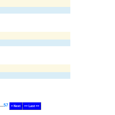
....
57
> Next
>> Last >>