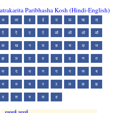
atrakarita Paribhasha Kosh (Hindi-English)
अ
आ
इ
ई
उ
ऊ
ऋ
ऌ
ऍ
ऎ
ए
ऐ
ऑ
ऒ
ओ
औ
क
ख
ग
घ
ङ
च
छ
ज
झ
ञ
ट
ठ
ड
ढ
ण
त
थ
द
ध
न
ऩ
प
फ
ब
भ
म
य
र
ऱ
ल
ळ
ऴ
व
श
ष
स
ह