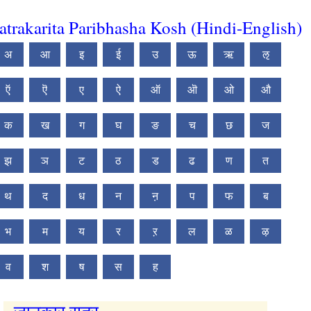
atrakarita Paribhasha Kosh (Hindi-English)
अ
आ
इ
ई
उ
ऊ
ऋ
ऌ
ऍ
ऎ
ए
ऐ
ऑ
ऒ
ओ
औ
क
ख
ग
घ
ङ
च
छ
ज
झ
ञ
ट
ठ
ड
ढ
ण
त
थ
द
ध
न
ऩ
प
फ
ब
भ
म
य
र
ऱ
ल
ळ
ऴ
व
श
ष
स
ह