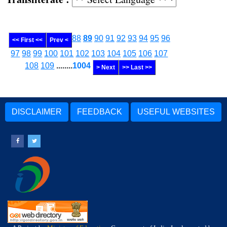
88
89
90
91
92
93
94
95
96
<< First <<
Prev <
97
98
99
100
101
102
103
104
105
106
107
108
109
........
1004
> Next
>> Last >>
DISCLAIMER
FEEDBACK
USEFUL WEBSITES