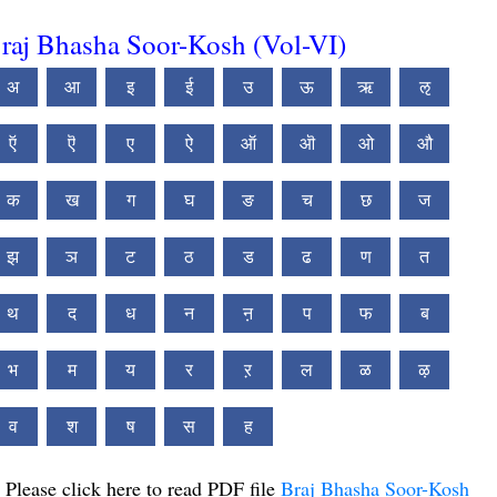
raj Bhasha Soor-Kosh (Vol-VI)
अ
आ
इ
ई
उ
ऊ
ऋ
ऌ
ऍ
ऎ
ए
ऐ
ऑ
ऒ
ओ
औ
क
ख
ग
घ
ङ
च
छ
ज
झ
ञ
ट
ठ
ड
ढ
ण
त
थ
द
ध
न
ऩ
प
फ
ब
भ
म
य
र
ऱ
ल
ळ
ऴ
व
श
ष
स
ह
Please click here to read PDF file
Braj Bhasha Soor-Kosh