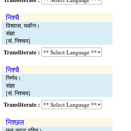
निश्चै
विश्वास, यकीन।
संज्ञा
[सं. निश्चय]
Transliterate :
निश्चै
निर्णय।
संज्ञा
[सं. निश्चय]
Transliterate :
निश्छल
छल-कपट-रहित।