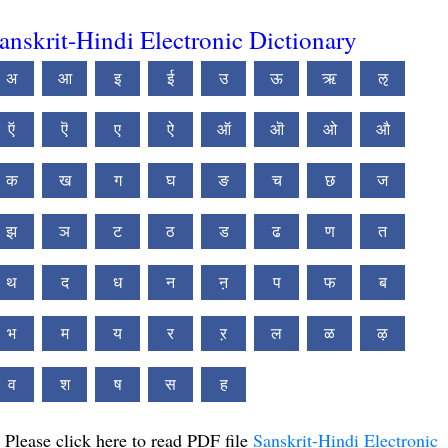
anskrit-Hindi Electronic Dictionary
अ
आ
इ
ई
उ
ऊ
ऋ
ऌ
ऍ
ऎ
ए
ऐ
ऑ
ऒ
ओ
औ
क
ख
ग
घ
ङ
च
छ
ज
झ
ञ
ट
ठ
ड
ढ
ण
त
थ
द
ध
न
ऩ
प
फ
ब
भ
म
य
र
ऱ
ल
ळ
ऴ
व
श
ष
स
ह
Please click here to read PDF file
Sanskrit-Hindi Electronic