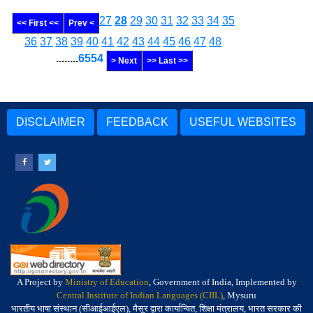
27
28
29
30
31
32
33
34
35
<< First <<
Prev <
36
37
38
39
40
41
42
43
44
45
46
47
48
........
6554
> Next
>> Last >>
DISCLAIMER
FEEDBACK
USEFUL WEBSITES
A Project by
Ministry of Education
, Government of India, Implemented by
Central Institute of Indian Languages (CIIL)
, Mysuru
भारतीय भाषा संस्थान (सीआईआईएल), मैसूर द्वारा कार्यान्वित, शिक्षा मंत्रालय, भारत सरकार की