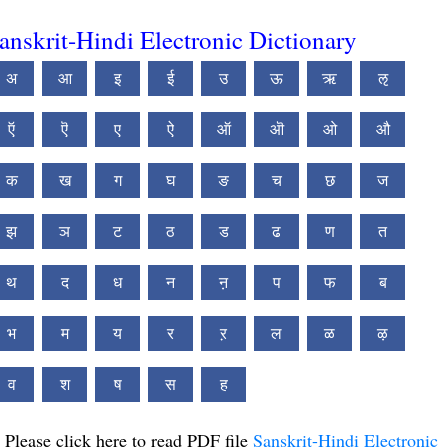
anskrit-Hindi Electronic Dictionary
अ
आ
इ
ई
उ
ऊ
ऋ
ऌ
ऍ
ऎ
ए
ऐ
ऑ
ऒ
ओ
औ
क
ख
ग
घ
ङ
च
छ
ज
झ
ञ
ट
ठ
ड
ढ
ण
त
थ
द
ध
न
ऩ
प
फ
ब
भ
म
य
र
ऱ
ल
ळ
ऴ
व
श
ष
स
ह
Please click here to read PDF file
Sanskrit-Hindi Electronic