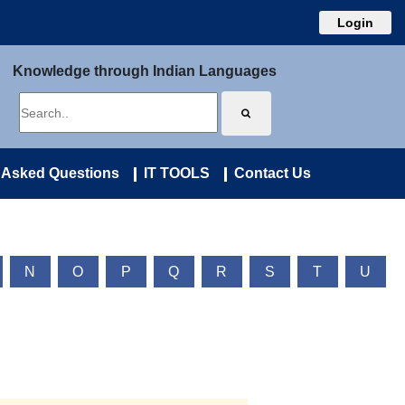
Login
Knowledge through Indian Languages
 Asked Questions
IT TOOLS
Contact Us
N
O
P
Q
R
S
T
U