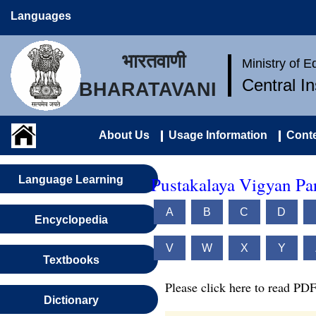
Languages
भारतवाणी
Ministry of 
Central I
BHARATAVANI
About Us
Usage Information
Conte
Pustakalaya Vigyan Pa
Language Learning
A
B
C
D
Encyclopedia
V
W
X
Y
Textbooks
Please click here to read PDF
Dictionary