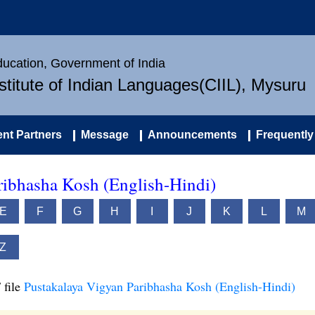
Education, Government of India
nstitute of Indian Languages(CIIL), Mysuru
nt Partners
Message
Announcements
Frequently
ribhasha Kosh (English-Hindi)
E
F
G
H
I
J
K
L
M
Z
 file
Pustakalaya Vigyan Paribhasha Kosh (English-Hindi)