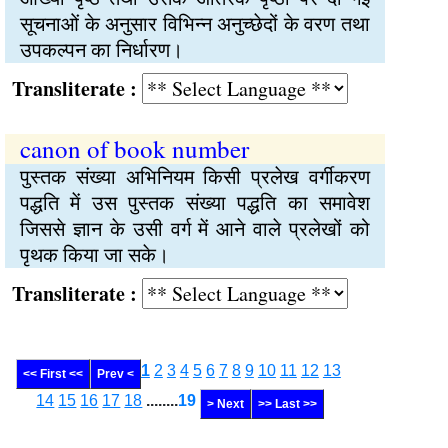
सूचनाओं के अनुसार विभिन्न अनुच्छेदों के वरण तथा
उपकल्पन का निर्धारण।
Transliterate :
canon of book number
पुस्तक संख्या अभिनियम किसी प्रलेख वर्गीकरण
पद्धति में उस पुस्तक संख्या पद्धति का समावेश
जिससे ज्ञान के उसी वर्ग में आने वाले प्रलेखों को
पृथक किया जा सके।
Transliterate :
1
2
3
4
5
6
7
8
9
10
11
12
13
<< First <<
Prev <
14
15
16
17
18
........
19
> Next
>> Last >>