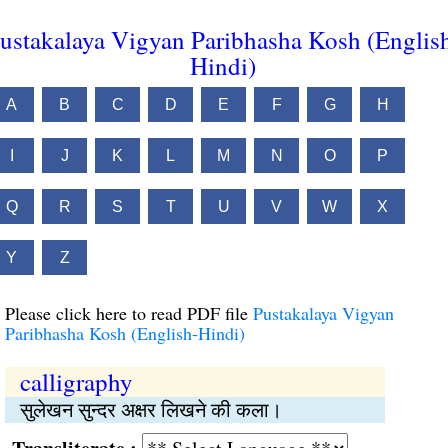
ustakalaya Vigyan Paribhasha Kosh (Englis
Hindi)
A
B
C
D
E
F
G
H
I
J
K
L
M
N
O
P
Q
R
S
T
U
V
W
X
Y
Z
Please click here to read PDF file
Pustakalaya Vigyan
Paribhasha Kosh (English-Hindi)
calligraphy
सुलेखन सुन्दर अक्षर लिखने की कला।