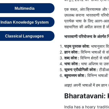
Multimedia
एक सबल, अंतःक्रियात्मक और उप
उपलब्ध कराना भारतवाणी परियो
प्रत्येक भाषा के लिए अलग-अलग स
Indian Knowledge System
सहभागिता की अपील करता है जो 
Classical Languages
भारतवाणी परियोजना के अंतर्गत नि
पाठ्य पुस्तक कोश:
भाषानुसार विभ
ज्ञान कोश :
विभिन्न भाषाओं से स
शब्द कोश :
विभिन्न क्षेत्रों से स
भाषा कोश :
भाषा अधिगम या उससे
सूचना प्रौद्योगिकी कोश :
टीडीआइए
बहुमाध्यम कोश :
विभिन्न भाषाओं स
आइए! अपनी भाषाओं में हम ज्ञान
Bharatavani:
India has a hoary tradit