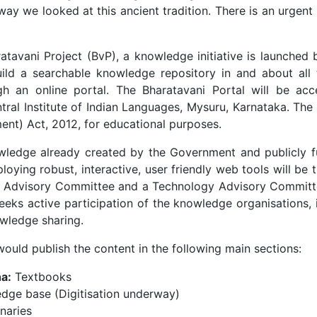
way we looked at this ancient tradition. There is an urgen
aratavani Project (BvP), a knowledge initiative is launche
ild a searchable knowledge repository in and about all t
h an online portal. The Bharatavani Portal will be acce
ral Institute of Indian Languages, Mysuru, Karnataka. The
nt) Act, 2012, for educational purposes.
wledge already created by the Government and publicly fund
loying robust, interactive, user friendly web tools will be 
l Advisory Committee and a Technology Advisory Committe
ks active participation of the knowledge organisations, in
wledge sharing.
ould publish the content in the following main sections:
a:
Textbooks
ge base (Digitisation underway)
naries