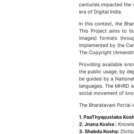
centuries impacted the 
era of Digital India.
In this context, the Bh
This Project aims to bu
images) formats throug
implemented by the Cent
The Copyright (Amendme
Providing available kno
the public usage, by dep
be guided by a Nationa
languages. The MHRD see
social movement of kno
The Bharatavani Portal w
1. PaaThyapustaka Kosh
2. Jnana Kosha :
Knowled
3. Shabda Kosha:
Dictio