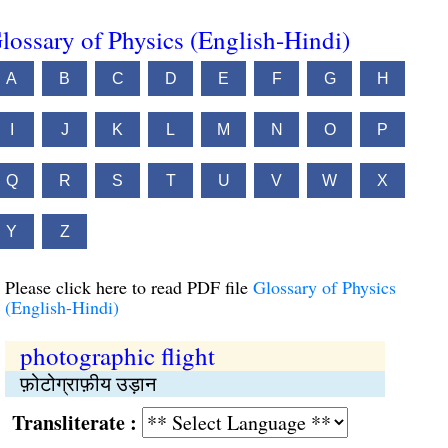
lossary of Physics (English-Hindi)
A
B
C
D
E
F
G
H
I
J
K
L
M
N
O
P
Q
R
S
T
U
V
W
X
Y
Z
Please click here to read PDF file
Glossary of Physics
(English-Hindi)
photographic flight
फ़ोटोग्राफ़ीय उड़ान
Transliterate :