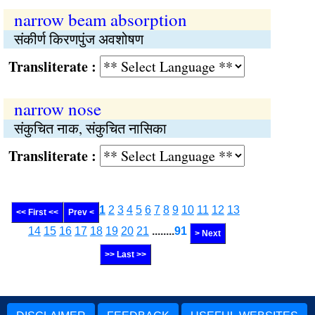
narrow beam absorption
संकीर्ण किरणपुंज अवशोषण
Transliterate :
narrow nose
संकुचित नाक, संकुचित नासिका
Transliterate :
1
2
3
4
5
6
7
8
9
10
11
12
13
<< First <<
Prev <
14
15
16
17
18
19
20
21
........
91
> Next
>> Last >>