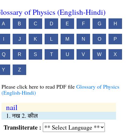
lossary of Physics (English-Hindi)
A
B
C
D
E
F
G
H
I
J
K
L
M
N
O
P
Q
R
S
T
U
V
W
X
Y
Z
Please click here to read PDF file
Glossary of Physics
(English-Hindi)
nail
1. नख 2. कील
Transliterate :