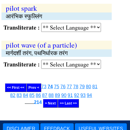
pilot spark
आरंभिक स्फुल्लिंग
Transliterate :
pilot wave (of a particle)
मार्गदर्शी तरंग, पथनिर्धारक तरंग
Transliterate :
73
74
75
76
77
78
79
80
81
<< First <<
Prev <
82
83
84
85
86
87
88
89
90
91
92
93
94
........
214
> Next
>> Last >>
DISCLAIMER
FEEDBACK
USEFUL WEBSITES