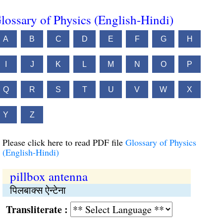
lossary of Physics (English-Hindi)
A
B
C
D
E
F
G
H
I
J
K
L
M
N
O
P
Q
R
S
T
U
V
W
X
Y
Z
Please click here to read PDF file
Glossary of Physics
(English-Hindi)
pillbox antenna
पिलबाक्स ऐन्टेना
Transliterate :