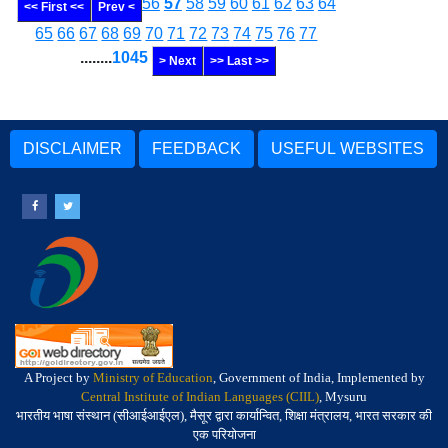
56
57
58
59
60
61
62
63
64
<< First <<
Prev <
65
66
67
68
69
70
71
72
73
74
75
76
77
........
1045
> Next
>> Last >>
DISCLAIMER
FEEDBACK
USEFUL WEBSITES
A Project by
Ministry of Education
, Government of India, Implemented by
Central Institute of Indian Languages (CIIL)
, Mysuru
भारतीय भाषा संस्थान (सीआईआईएल), मैसूर द्वारा कार्यान्वित, शिक्षा मंत्रालय, भारत सरकार की
एक परियोजना