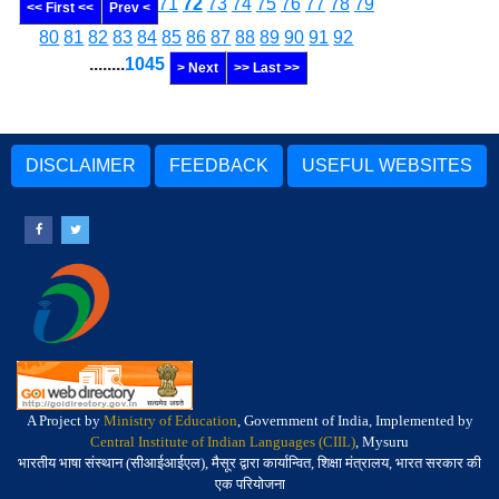
71
72
73
74
75
76
77
78
79
<< First <<
Prev <
80
81
82
83
84
85
86
87
88
89
90
91
92
........
1045
> Next
>> Last >>
DISCLAIMER
FEEDBACK
USEFUL WEBSITES
A Project by
Ministry of Education
, Government of India, Implemented by
Central Institute of Indian Languages (CIIL)
, Mysuru
भारतीय भाषा संस्थान (सीआईआईएल), मैसूर द्वारा कार्यान्वित, शिक्षा मंत्रालय, भारत सरकार की
एक परियोजना