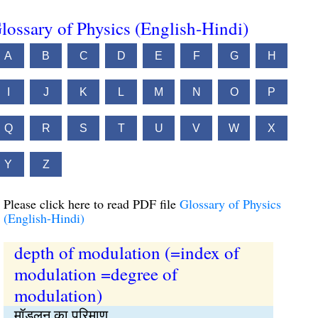
lossary of Physics (English-Hindi)
A
B
C
D
E
F
G
H
I
J
K
L
M
N
O
P
Q
R
S
T
U
V
W
X
Y
Z
Please click here to read PDF file
Glossary of Physics
(English-Hindi)
depth of modulation (=index of
modulation =degree of
modulation)
मॉडुलन का परिमाण