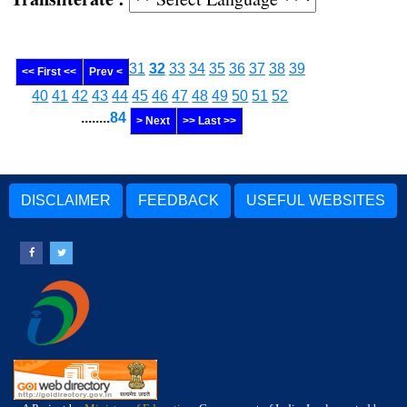
31
32
33
34
35
36
37
38
39
<< First <<
Prev <
40
41
42
43
44
45
46
47
48
49
50
51
52
........
84
> Next
>> Last >>
DISCLAIMER
FEEDBACK
USEFUL WEBSITES