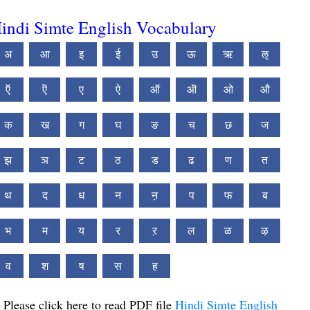
indi Simte English Vocabulary
अ
आ
इ
ई
उ
ऊ
ऋ
ऌ
ऍ
ऎ
ए
ऐ
ऑ
ऒ
ओ
औ
क
ख
ग
घ
ङ
च
छ
ज
झ
ञ
ट
ठ
ड
ढ
ण
त
थ
द
ध
न
ऩ
प
फ
ब
भ
म
य
र
ऱ
ल
ळ
ऴ
व
श
ष
स
ह
Please click here to read PDF file
Hindi Simte English