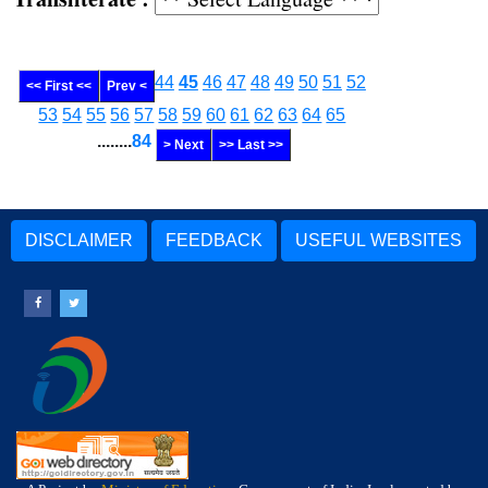
44
45
46
47
48
49
50
51
52
<< First <<
Prev <
53
54
55
56
57
58
59
60
61
62
63
64
65
........
84
> Next
>> Last >>
DISCLAIMER
FEEDBACK
USEFUL WEBSITES