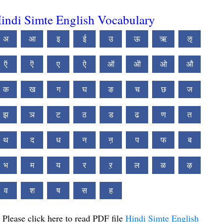
indi Simte English Vocabulary
अ
आ
इ
ई
उ
ऊ
ऋ
ऌ
ऍ
ऎ
ए
ऐ
ऑ
ऒ
ओ
औ
क
ख
ग
घ
ङ
च
छ
ज
झ
ञ
ट
ठ
ड
ढ
ण
त
थ
द
ध
न
ऩ
प
फ
ब
भ
म
य
र
ऱ
ल
ळ
ऴ
व
श
ष
स
ह
Please click here to read PDF file
Hindi Simte English