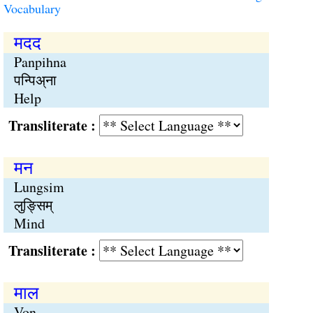
Vocabulary
मदद
Panpihna
पन्पिअ्ना
Help
Transliterate :
मन
Lungsim
लुङ्सिम्
Mind
Transliterate :
माल
Von