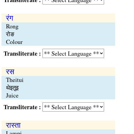
रंग
Rong
रोङ
Colour
Transliterate :
रस
Theitui
थेइतुइ
Juice
Transliterate :
रास्ता
Lampi