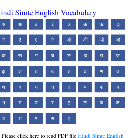
indi Simte English Vocabulary
अ
आ
इ
ई
उ
ऊ
ऋ
ऌ
ऍ
ऎ
ए
ऐ
ऑ
ऒ
ओ
औ
क
ख
ग
घ
ङ
च
छ
ज
झ
ञ
ट
ठ
ड
ढ
ण
त
थ
द
ध
न
ऩ
प
फ
ब
भ
म
य
र
ऱ
ल
ळ
ऴ
व
श
ष
स
ह
Please click here to read PDF file
Hindi Simte English