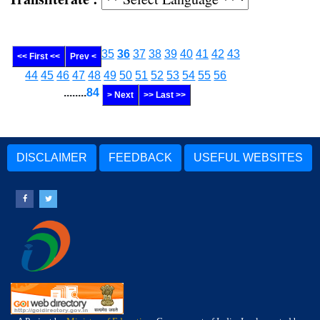
35
36
37
38
39
40
41
42
43
<< First <<
Prev <
44
45
46
47
48
49
50
51
52
53
54
55
56
........
84
> Next
>> Last >>
DISCLAIMER
FEEDBACK
USEFUL WEBSITES