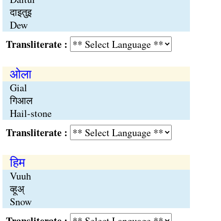
दाइतुइ
Dew
Transliterate :
ओला
Gial
गिआल
Hail-stone
Transliterate :
हिम
Vuuh
व्हूअ्
Snow
Transliterate :