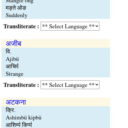
Mangte ong
मङ्ते ओङ
Suddenly
Transliterate :
अजीब
वि.
Ajibü
आचिप॑
Strange
Transliterate :
अटकना
क्रि.
Ashimbü kipbü
आशिम्प॑ किप्प॑