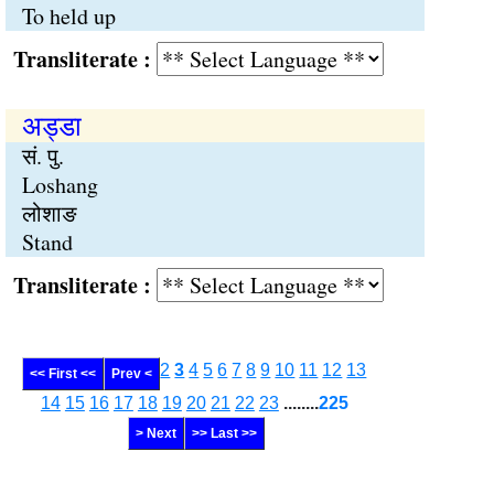
To held up
Transliterate :
अड्डा
सं. पु.
Loshang
लोशाङ
Stand
Transliterate :
2
3
4
5
6
7
8
9
10
11
12
13
<< First <<
Prev <
14
15
16
17
18
19
20
21
22
23
........
225
> Next
>> Last >>