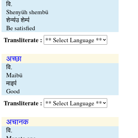
वि.
Shenyüh shembü
शेन्य॑उ शेम्प॑
Be satisfied
Transliterate :
अच्छा
वि.
Maibü
माइप॑
Good
Transliterate :
अचानक
वि.