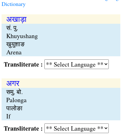
Dictionary
अखाड़ा
सं. पु.
Khuyushang
खुयुशाङ
Arena
Transliterate :
अगर
समु. बो.
Palonga
पालोङा
If
Transliterate :