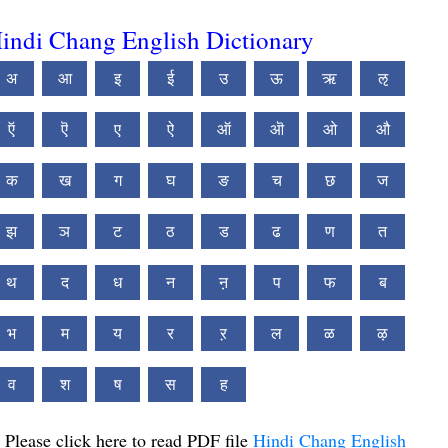
indi Chang English Dictionary
अ
आ
इ
ई
उ
ऊ
ऋ
ऌ
ऍ
ऎ
ए
ऐ
ऑ
ऒ
ओ
औ
क
ख
ग
घ
ङ
च
छ
ज
झ
ञ
ट
ठ
ड
ढ
ण
त
थ
द
ध
न
ऩ
प
फ
ब
भ
म
य
र
ऱ
ल
ळ
ऴ
व
श
ष
स
ह
Please click here to read PDF file
Hindi Chang English