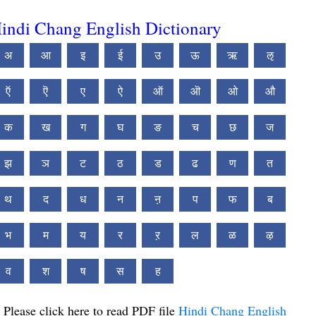
indi Chang English Dictionary
अ
आ
इ
ई
उ
ऊ
ऋ
ऌ
ऍ
ऎ
ए
ऐ
ऑ
ऒ
ओ
औ
क
ख
ग
घ
ङ
च
छ
ज
झ
ञ
ट
ठ
ड
ढ
ण
त
थ
द
ध
न
ऩ
प
फ
ब
भ
म
य
र
ऱ
ल
ळ
ऴ
व
श
ष
स
ह
Please click here to read PDF file
Hindi Chang English