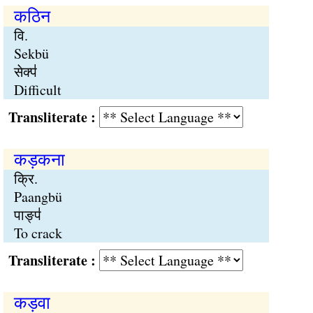
कठिन
वि.
Sekbü
सेक्प॑
Difficult
Transliterate :
कड़कना
क्रि.
Paangbü
पाङ्प॑
To crack
Transliterate :
कड़वा