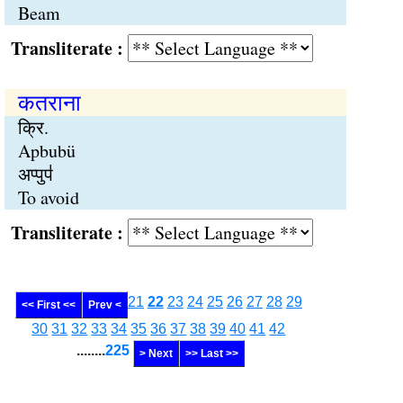
Beam
Transliterate :
कतराना
क्रि.
Apbubü
अप्पुप॑
To avoid
Transliterate :
21
22
23
24
25
26
27
28
29
<< First <<
Prev <
30
31
32
33
34
35
36
37
38
39
40
41
42
........
225
> Next
>> Last >>