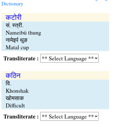
Dictionary
कटोरी
सं. स्त्री.
Nameibü thung
नामेइप॑ थुङ
Matal cup
Transliterate :
कठिन
वि.
Khonshak
खोमसाक
Difficult
Transliterate :