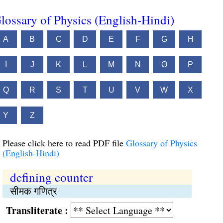
lossary of Physics (English-Hindi)
A
B
C
D
E
F
G
H
I
J
K
L
M
N
O
P
Q
R
S
T
U
V
W
X
Y
Z
Please click here to read PDF file
Glossary of Physics
(English-Hindi)
defining counter
सीमक गणित्र
Transliterate :