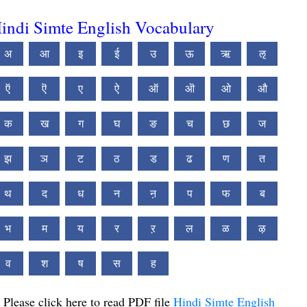
indi Simte English Vocabulary
अ
आ
इ
ई
उ
ऊ
ऋ
ऌ
ऍ
ऎ
ए
ऐ
ऑ
ऒ
ओ
औ
क
ख
ग
घ
ङ
च
छ
ज
झ
ञ
ट
ठ
ड
ढ
ण
त
थ
द
ध
न
ऩ
प
फ
ब
भ
म
य
र
ऱ
ल
ळ
ऴ
व
श
ष
स
ह
Please click here to read PDF file
Hindi Simte English