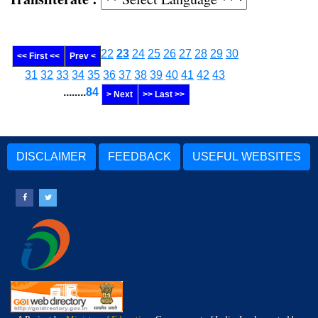
22
23
24
25
26
27
28
29
30
<< First <<
Prev <
31
32
33
34
35
36
37
38
39
40
41
42
43
........
84
> Next
>> Last >>
DISCLAIMER
FEEDBACK
USEFUL WEBSITES